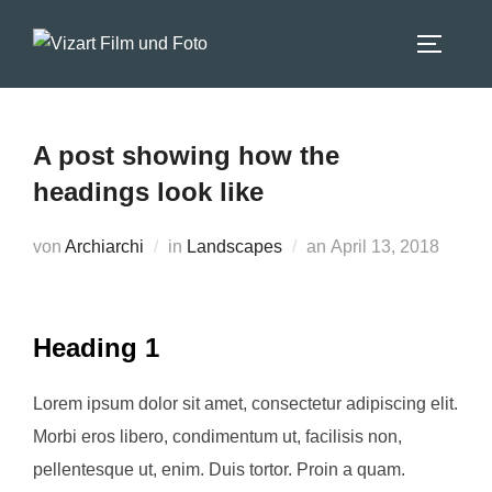
Zum
Inhalt
SEITEN
springen
A post showing how the
headings look like
Veröffentlicht
von
Archiarchi
in
Landscapes
an
April 13, 2018
am
Heading 1
Lorem ipsum dolor sit amet, consectetur adipiscing elit.
Morbi eros libero, condimentum ut, facilisis non,
pellentesque ut, enim. Duis tortor. Proin a quam.