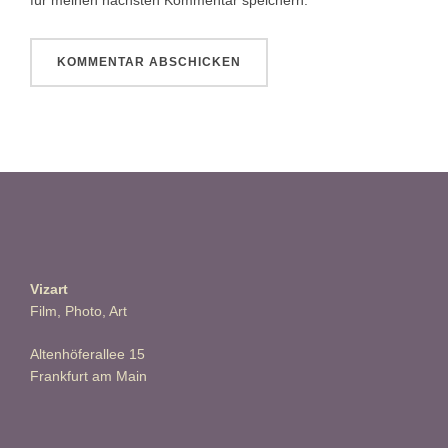
Vizart
Film, Photo, Art
Altenhöferallee 15
Frankfurt am Main