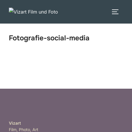
Zum
Inhalt
SEITEN
springen
Fotografie-social-media
Vizart
Film, Photo, Art